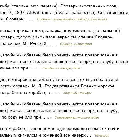
алубу (старинн. мор. термин). Словарь иностранных слов,
в Ф., 1907. АВРАЛ (англ., over all наверх все). Созвание всей
боты. Словарь… …
Словарь иностранных слов русского языка
ешка, горячка, гонка, запарка, штурмовщина, (авральная)
Словарь русских синонимов. аврал см. спешка Словарь
 справочник. М.: Русский… …
Словарь синонимов
 чтобы мы обязаны были хранить чужое правописание в
но.] мор. повелительное: пошел все наверх, на палубу; вызов
 роду ее или при… …
Толковый словарь Даля
дне, в которой принимает участие весь личный состав или
орской словарь. М. Л.: Государственное Военно морское
рал работа на корабле, в… …
Морской словарь
 чтобы мы обязаны были хранить чужое правописание в
но.] морск. повелительное: пошел все наверх, на палубу;
то, по роду ее или при… …
Современная энциклопедия
ота на корабле, выполняемая одновременно всем или почти
иальным сигналом и командой все наверх …
Большой