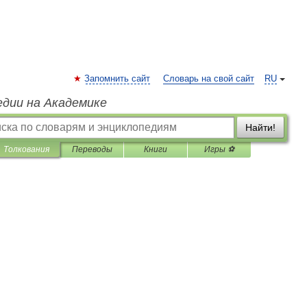
Запомнить сайт
Словарь на свой сайт
RU
едии на Академике
Найти!
Толкования
Переводы
Книги
Игры ⚽