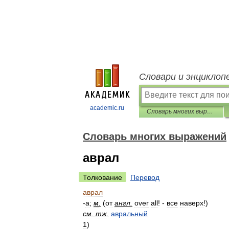
Словари и энциклоп
academic.ru
Словарь многих выражений
Словарь многих выражений
аврал
Толкование
Перевод
аврал
-
а
;
м
.
(
от
англ
.
over
all
! -
все
наверх
!)
см
.
тж
.
авральный
1
)