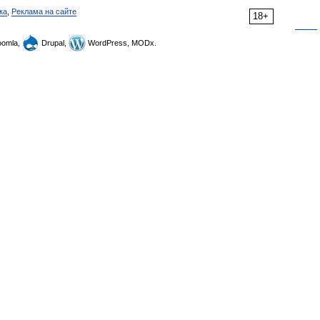
ка
,
Реклама на сайте
18+
omla,
Drupal,
WordPress, MODx.