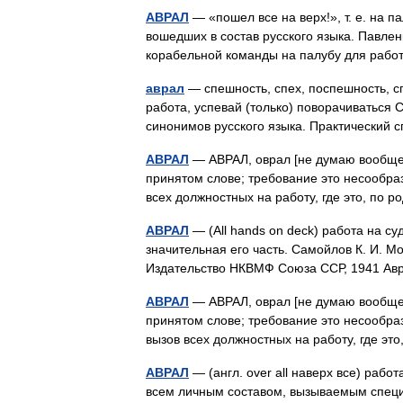
АВРАЛ
— «пошел все на верх!», т. е. на п
вошедших в состав русского языка. Павленко
корабельной команды на палубу для ра
аврал
— спешность, спех, поспешность, сп
работа, успевай (только) поворачиваться 
синонимов русского языка. Практический
АВРАЛ
— АВРАЛ, оврал [не думаю вообще,
принятом слове; требование это несообраз
всех должностных на работу, где это, по
АВРАЛ
— (All hands on deck) работа на су
значительная его часть. Самойлов К. И. М
Издательство НКВМФ Союза ССР, 1941 Ав
АВРАЛ
— АВРАЛ, оврал [не думаю вообще,
принятом слове; требование это несообраз
вызов всех должностных на работу, где э
АВРАЛ
— (англ. over all наверх все) раб
всем личным составом, вызываемым спец