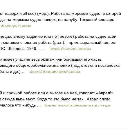
r наверх и all все) (мор.). Работа на морском судне, в которой
анды на морском судне наверх, на палубу. Толковый словарь
ый словарь Ушакова
пециальному заданию или по тревоге) работа на судне всей
ективом спешная работа (разг.). | прил. авральный, ая, ое.
, Н.Ю. Шведова. 1949… …
Толковый словарь Ожегова
нимает участие весь экипаж или бойльшая его часть.
еющего общекорабельное значение (подготовка и постановка
работы и др.) …
Морской биографический словарь
 и срочной работе или о вызове на нее, говорят: «Аврал!».
 откуда вызывают. Когда то это было не так . Аврал слово
лучалось что нибудь …
Занимательный этимологический словарь