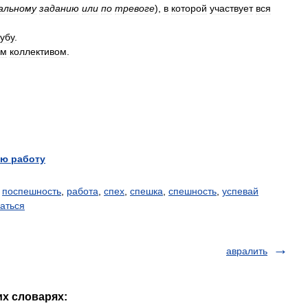
альному
заданию
или
по
тревоге
)
,
в
которой
участвует
вся
убу
.
ем
коллективом
.
ю работу
,
поспешность
,
работа
,
спех
,
спешка
,
спешность
,
успевай
аться
авралить
их словарях: