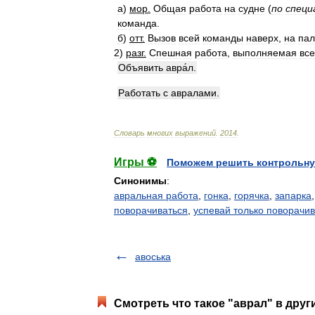
а
)
мор
.
Общая
работа
на
судне
(
по
специ
команда
.
б
)
отт
.
Вызов
всей
команды
наверх
,
на
пал
2
)
разг
.
Спешная
работа
,
выполняемая
вс
Объявить
авра́л
.
Работать
с
авралами
.
Словарь
многих
выражений
.
2014
.
Игры ⚽
Поможем решить контрольну
Синонимы
:
авральная работа
,
гонка
,
горячка
,
запарка
поворачиваться
,
успевай только поворачив
авоська
Смотреть что такое "аврал" в друг