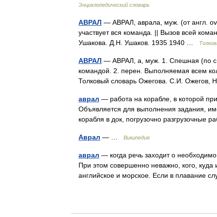
Энциклопедический словарь
АВРАЛ
— АВРАЛ, аврала, муж. (от англ. ove
участвует вся команда. || Вызов всей ком
Ушакова. Д.Н. Ушаков. 1935 1940 …
Толков
АВРАЛ
— АВРАЛ, а, муж. 1. Спешная (по с
командой. 2. перен. Выполняемая всем колл
Толковый словарь Ожегова. С.И. Ожегов
аврал
— работа на корабле, в которой при
Объявляется для выполнения задания, им
корабля в док, погрузочно разгрузочные 
Аврал
— …
Википедия
аврал
— когда речь заходит о необходимой
При этом совершенно неважно, кого, куда и
английское и морское. Если в плавание с